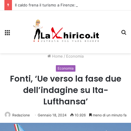
Il caldo frena il turismo a Firenze: una prima ripresa solo a settembre
Menu
C
Home
/
Economia
Economia
Fonti, ‘Ue verso la fase due
dell’indagine su Ita-
Lufthansa’
Redazione
Gennaio 18, 2024
10.926
meno di un minuto fa