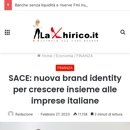
Banche senza liquidità e riserve Fmi inutilizzabili: la crisi dell’economia russa
Menu
C
Home
/
Economia
/
FINANZA
FINANZA
SACE: nuova brand identity
per crescere insieme alle
imprese italiane
Redazione
Febbraio 27, 2023
11.158
3 minuti di lettura