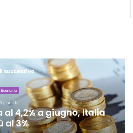
il successivo
Economia
3 giorni fa
 al 4,2% a giugno, Italia
ù al 3%