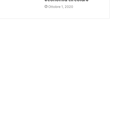
Ottobre 1, 2020
Economia
3 giorni fa
Commercio: vendite in 
semestre in cre