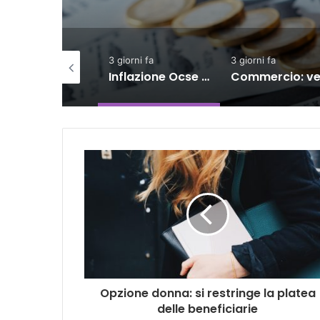
iorno fa
3 giorni fa
3 giorni fa
Istat, produzione industriale in calo dell’1% a giugno
Inflazione Ocse cala al 4,2% a giugno, Italia giù al 3%
Opzione donna: si restringe la platea
delle beneficiarie