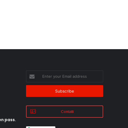
Enter
your
Email
address
Contatti
en pass.