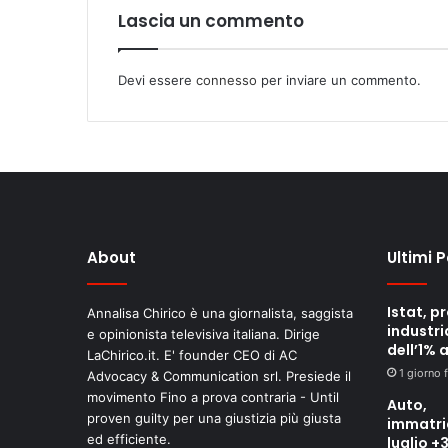
Lascia un commento
Devi essere
connesso
per inviare un commento.
About
Ultimi 
Istat, p
Annalisa Chirico è una giornalista, saggista
industri
e opinionista televisiva italiana. Dirige
dell’1% 
LaChirico.it. E' founder CEO di AC
1 giorno 
Advocacy & Communication srl. Presiede il
movimento Fino a prova contraria - Until
Auto,
proven guilty per una giustizia più giusta
immatri
ed efficiente.
luglio +