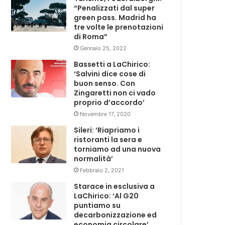
“Penalizzati dal super
green pass. Madrid ha
tre volte le prenotazioni
di Roma”
Gennaio 25, 2022
Bassetti a LaChirico:
‘Salvini dice cose di
buon senso. Con
Zingaretti non ci vado
proprio d’accordo’
Novembre 17, 2020
Sileri: ‘Riapriamo i
ristoranti la sera e
torniamo ad una nuova
normalità’
Febbraio 2, 2021
Starace in esclusiva a
LaChirico: ‘Al G20
puntiamo su
decarbonizzazione ed
economia circolare’