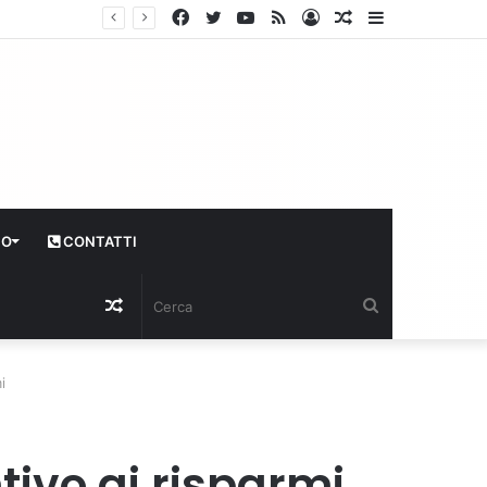
Facebook
Twitter
YouTube
RSS
Log
Articolo
Sidebar
In
casuale
CO
CONTATTI
Articolo
Cerca
casuale
i
ntivo ai risparmi