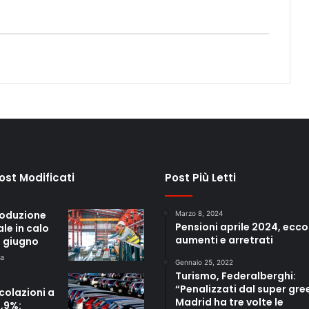
Post Modificati
Post Più Letti
roduzione
Marzo 8, 2024
Pensioni aprile 2024, ecco
ale in calo
aumenti e arretrati
a giugno
fa
Gennaio 25, 2022
Turismo, Federalberghi:
“Penalizzati dal super gre
colazioni a
Madrid ha tre volte le
3,9%: