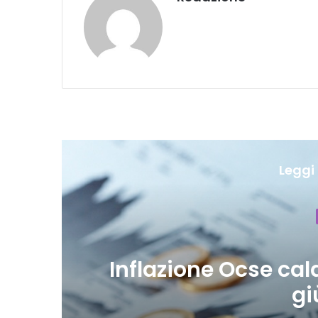
Leggi 
% a
Inflazione Ocse cala
gi