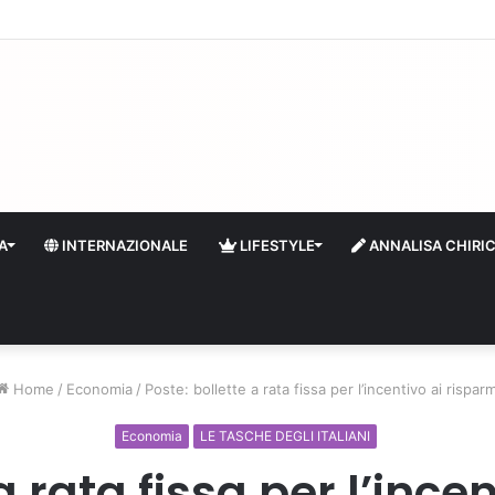
quidità e riserve Fmi inutilizzabili: la crisi dell’economia russa
A
INTERNAZIONALE
LIFESTYLE
ANNALISA CHIRI
Home
/
Economia
/
Poste: bollette a rata fissa per l’incentivo ai risparm
Economia
LE TASCHE DEGLI ITALIANI
a rata fissa per l’ince