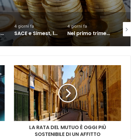
4 giorni fa
4 giorni fa
1 giorno f
Commercio: vendite in lieve calo ma semestre in crescita
SACE e Simest, la collaborazione per l’export dà risultati positivi
Nel primo trimestre assunzioni nelle Marche solo per il lavoro intermittente
LA RATA DEL MUTUO È OGGI PIÙ
SOSTENIBILE DI UN AFFITTO