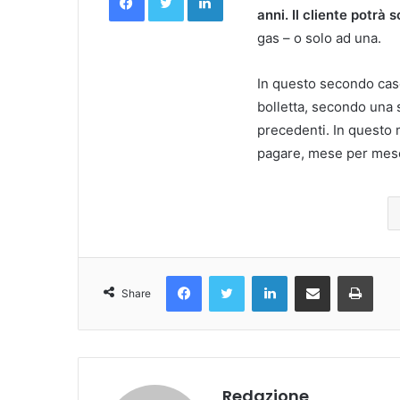
anni. Il cliente potrà
gas – o solo ad una.
In questo secondo cas
bolletta, secondo una
precedenti. In questo 
pagare, mese per mes
Facebook
Twitter
LinkedIn
Condividi Via Email
Stampa
Share
Redazione