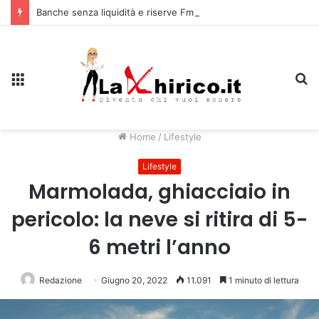
Banche senza liquidità e riserve Fmi inutilizzabili: la crisi dell’economia russa
Menu
C
Home
/
Lifestyle
Lifestyle
Marmolada, ghiacciaio in
pericolo: la neve si ritira di 5-
6 metri l’anno
Redazione
Giugno 20, 2022
11.091
1 minuto di lettura