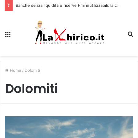
Banche senza liquidità e riserve Fmi inutilizzabili: la crisi dell’economia russa
Menu
C
Home
/
Dolomiti
Dolomiti