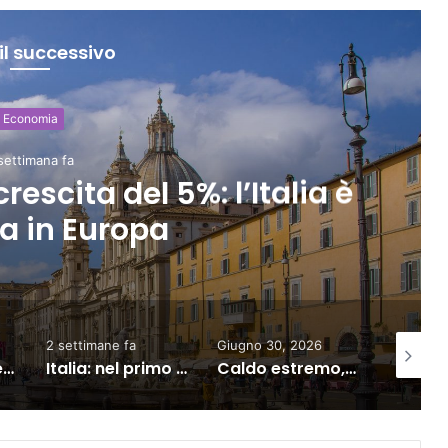
il successivo
conomia
ttimana fa
scita del 5%: l’Italia è
 in Europa
2 settimane fa
Giugno 30, 2026
2 giorni fa
ultura motore del turismo in Italia, crescono i visitatori
Italia: nel primo trimestre 2026 sale ancora il debito pubblico
Caldo estremo, Enel blinda la rete contro i blackout