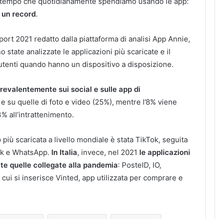
l tempo che quotidianamente spendiamo usando le app:
, un record
.
port 2021 redatto dalla piattaforma di analisi App Annie,
o state analizzate le applicazioni più scaricate e il
tenti quando hanno un dispositivo a disposizione.
revalentemente sui social e sulle app di
e su quelle di foto e video (25%), mentre l’8% viene
 3% all’intrattenimento.
più scaricata a livello mondiale è stata TikTok, seguita
ok e WhatsApp.
In Italia
, invece, nel 2021
le applicazioni
ate quelle collegate alla pandemia
: PosteID, IO,
 cui si inserisce Vinted, app utilizzata per comprare e