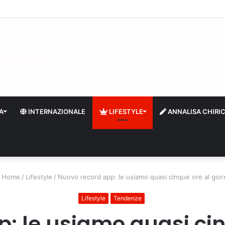
quidità e riserve Fmi inutilizzabili: la crisi dell’economia russa
A
INTERNAZIONALE
LIFESTYLE
ANNALISA CHIRI
Home
/
Lifestyle
/
Nuovo record app: le usiamo quasi cinque ore al gio
Lifestyle
Tendenze
: le usiamo quasi cin