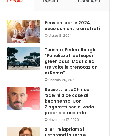
Popolari
Recenti
Commenti
Pensioni aprile 2024,
ecco aumenti e arretrati
Marzo 8, 2024
Turismo, Federalberghi:
“Penalizzati dal super
green pass. Madrid ha
tre volte le prenotazioni
di Roma”
Gennaio 25, 2022
Bassetti a LaChirico:
‘Salvini dice cose di
buon senso. Con
Zingaretti non ci vado
proprio d’accordo’
Novembre 17, 2020
Sileri: ‘Riapriamo i
ristoranti la sera e