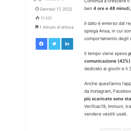
Continua a crescere i
ben
4 ore e 48 minuti
Gennaio 17, 2022
11.101
Il dato è emerso dal re
1 minuto di lettura
spiega Ansa, in cui son
Facebook
Twitter
LinkedIn
comportamento degli u
Il tempo viene speso
p
comunicazione (42%)
dedicato ai giochi e il
Anche quest’anno l’app 
da Instagram, Facebo
più scaricate sono st
Verifcac19, Immuni, tra
vendere vestiti usati.