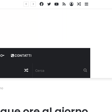
Facebook
Twitter
YouTube
RSS
Log
Articolo
Sidebar
In
casuale
CO
CONTATTI
Articolo
Cerca
casuale
rno
que ore al giorno