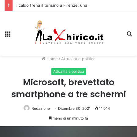
Il caldo frena il turismo a Firenze: una prima ripresa solo a settembre
Menu
C
Home
/
Attualità e politica
Attualità e politica
Microsoft, brevettato
smartphone a tre schermi
Redazione
Dicembre 30, 2021
11.014
meno di un minuto fa