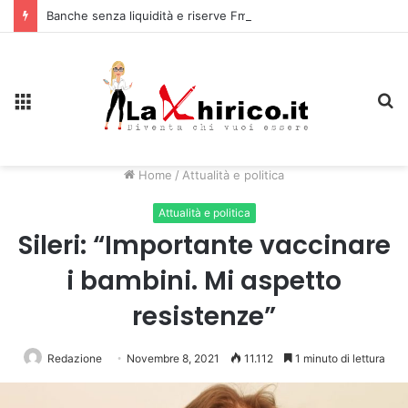
Banche senza liquidità e riserve Fmi inutilizzabili: la crisi dell’economia russa
Menu
C
Home
/
Attualità e politica
Attualità e politica
Sileri: “Importante vaccinare
i bambini. Mi aspetto
resistenze”
Redazione
Novembre 8, 2021
11.112
1 minuto di lettura