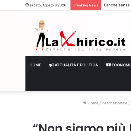
Banche senza li
sabato, Agosto 8 2026
Breaking News
HOME
ATTUALITÀ E POLITICA
ECONOMI
Home
/
Internazionale
/
“Non siamo più 