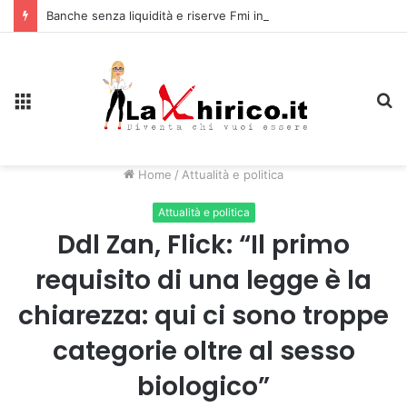
Banche senza liquidità e riserve Fmi inutilizzabili: la crisi dell’economia russa
Menu
C
Home
/
Attualità e politica
Attualità e politica
Ddl Zan, Flick: “Il primo
requisito di una legge è la
chiarezza: qui ci sono troppe
categorie oltre al sesso
biologico”