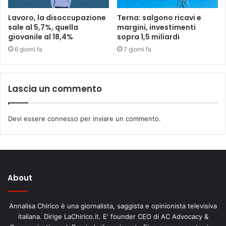
Lavoro, la disoccupazione
Terna: salgono ricavi e
sale al 5,7%, quella
margini, investimenti
giovanile al 18,4%
sopra 1,5 miliardi
6 giorni fa
7 giorni fa
Lascia un commento
Devi essere
connesso
per inviare un commento.
About
Annalisa Chirico è una giornalista, saggista e opinionista televisiva
italiana. Dirige LaChirico.it. E' founder CEO di AC Advocacy &