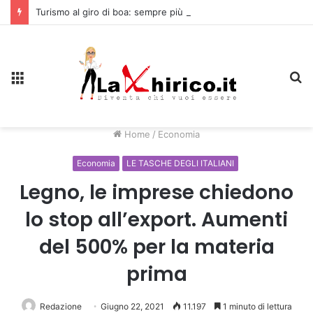
Turismo al giro di boa: sempre più stranieri in Riviera
Menu
C
Home
/
Economia
Economia
LE TASCHE DEGLI ITALIANI
Legno, le imprese chiedono
lo stop all’export. Aumenti
del 500% per la materia
prima
Redazione
Giugno 22, 2021
11.197
1 minuto di lettura