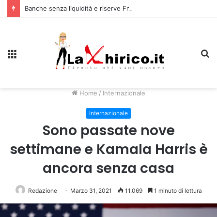
Banche senza liquidità e riserve Fmi inutilizzabili: la crisi dell’economia russa
Menu
C
Home
/
Internazionale
Internazionale
Sono passate nove
settimane e Kamala Harris è
ancora senza casa
Redazione
Marzo 31, 2021
11.069
1 minuto di lettura