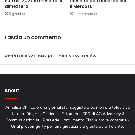
Sud nel 2027 la crescita si
crescita dall’accordo con
dimezzerà
il Mercosur
5 giorni fa
1 settimana fa
Lascia un commento
Devi essere
connesso
per inviare un commento.
About
Annalisa Chirico è una giornalista, saggista e opinionista televisiva
italiana. Dirige LaChirico.it. E' founder CEO di AC Advocacy &
Communication srl. Presiede il movimento Fino a prova contraria -
Until proven guilty per una giustizia più giusta ed efficiente.