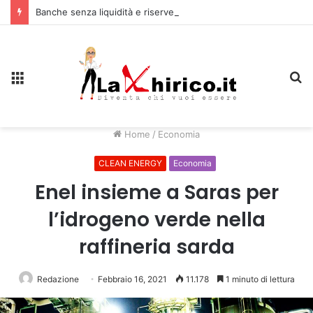
Banche senza liquidità e riserve Fmi inutilizzabili: la crisi dell’economia russa
Menu
C
Home
/
Economia
CLEAN ENERGY
Economia
Enel insieme a Saras per
l’idrogeno verde nella
raffineria sarda
Redazione
Febbraio 16, 2021
11.178
1 minuto di lettura