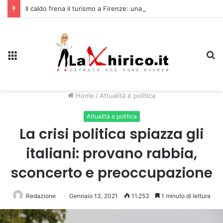
Il caldo frena il turismo a Firenze: una prima ripresa solo a settembre
Menu
C
Home
/
Attualità e politica
Attualità e politica
La crisi politica spiazza gli
italiani: provano rabbia,
sconcerto e preoccupazione
Redazione
Gennaio 13, 2021
11.253
1 minuto di lettura