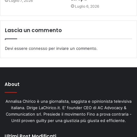
Luglio 7, 2026
Luglio 6, 2026
Lascia un commento
Devi essere
connesso
per inviare un commento.
About
Annalisa Chirico è una giornalista, saggista e opinionista televisiva
italiana. Dirige LaChirico.it. E' founder CEO di AC Advocacy &
Communication srl. Presiede il movimento Fino a prova contraria -
Until proven guilty per una giustizia più giusta ed efficiente.
Ultimi Post Modificati