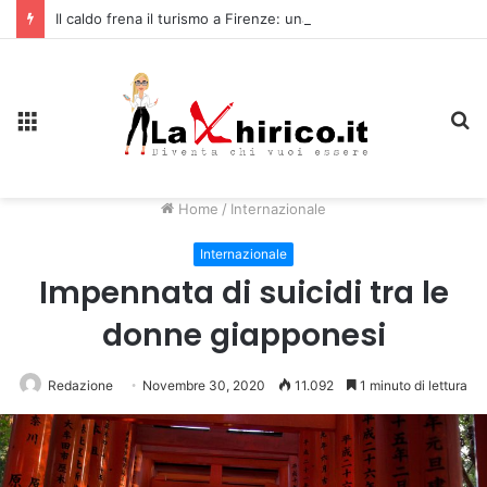
Il caldo frena il turismo a Firenze: una prima ripresa solo a settembre
Menu
C
Home
/
Internazionale
Internazionale
Impennata di suicidi tra le
donne giapponesi
Redazione
Novembre 30, 2020
11.092
1 minuto di lettura