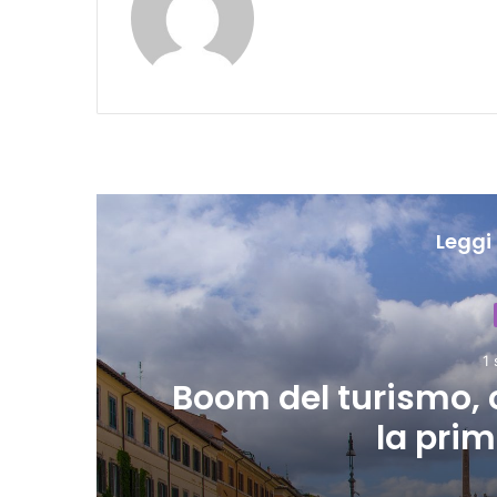
Leggi 
%: l’Italia è
Cultu