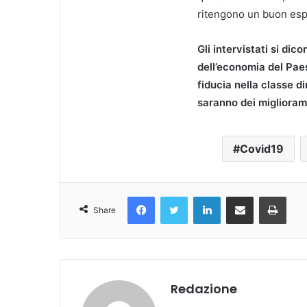
ritengono un buon esp
Gli intervistati si dic
dell’economia del Pae
fiducia nella classe di
saranno dei miglioram
Covid19
Facebook
Twitter
LinkedIn
Condividi Via Email
Stampa
Share
Redazione