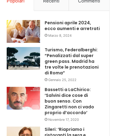
Popolari
Recenti
Commenti
Pensioni aprile 2024,
ecco aumenti e arretrati
Marzo 8, 2024
Turismo, Federalberghi:
“Penalizzati dal super
green pass. Madrid ha
tre volte le prenotazioni
di Roma”
Gennaio 25, 2022
Bassetti a LaChirico:
‘Salvini dice cose di
buon senso. Con
Zingaretti non ci vado
proprio d’accordo’
Novembre 17, 2020
Sileri: ‘Riapriamo i
ristoranti la sera e