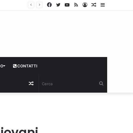
Facebook
Twitter
YouTube
RSS
Log
Articolo
Sidebar
In
casuale
CO
CONTATTI
Articolo
Cerca
casuale
giovani