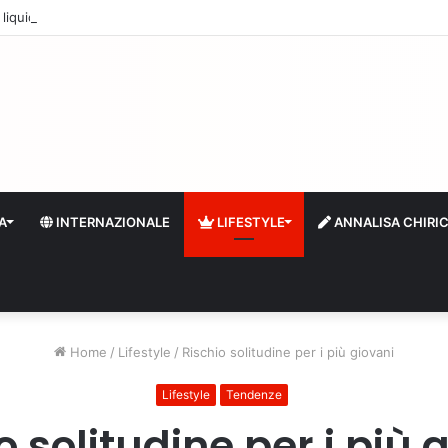
quidità e riserve Fmi inutilizzabili: la crisi dell’economia russa
A
INTERNAZIONALE
LIFESTYLE
ANNALISA CHIRI
Home
/
Lifestyle
/
Rischio solitudine per i più giovani
Lifestyle
Tendenze
o solitudine per i più 