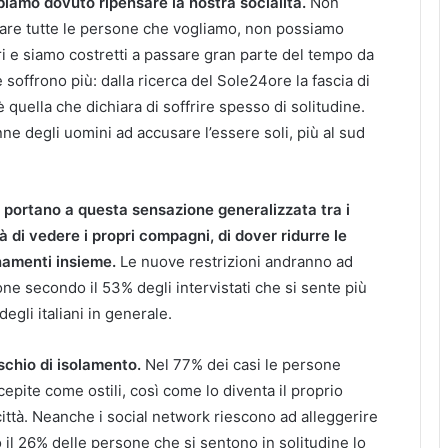
biamo dovuto ripensare la nostra socialità.
Non
are tutte le persone che vogliamo, non possiamo
ri e siamo costretti a passare gran parte del tempo da
e soffrono più: dalla ricerca del Sole24ore la fascia di
 è quella che dichiara di soffrire spesso di solitudine.
nne degli uomini ad accusare l’essere soli, più al sud
e portano a questa sensazione generalizzata tra i
ltà di vedere i propri compagni, di dover ridurre le
enamenti insieme.
Le nuove restrizioni andranno ad
ne secondo il 53% degli intervistati che si sente più
egli italiani in generale.
schio di isolamento.
Nel 77% dei casi le persone
pite come ostili, così come lo diventa il proprio
città. Neanche i social network riescono ad alleggerire
 il 26% delle persone che si sentono in solitudine lo