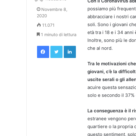
Con il Coronavirus ab
possiamo più frequent
Novembre 8,
2020
abbracciare i nostri ca
soli. Sono i giovani ch
11.071
età tra i 18 e i 34 anni
1 minuto di lettura
Inoltre, sono più le do
Facebook
Twitter
LinkedIn
che al nord.
Tra le motivazioni ch
giovani, c’è la diffico
uscite serali o gli all
acuire questa sensazio
solo e secondo il 37% d
La conseguenza è il ri
estranee vengono perce
quartiere o la propria 
questo sentiment, solo