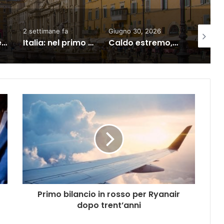
Giugno 30, 2026
2 giorni fa
1 se
Italia: nel primo trimestre 2026 sale ancora il debito pubblico
Caldo estremo, Enel blinda la rete contro i blackout
Turismo al giro di boa: sempre più stranieri in Riviera
Primo bilancio in rosso per Ryanair
dopo trent’anni