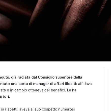
aguto, già radiata dal Consiglio superiore della
tata una sorta di manager di affari illeciti:
affidava
rate e in cambio otteneva dei benefici.
Lo ha
 ieri.
i rispetti, aveva al suo cospetto numerosi