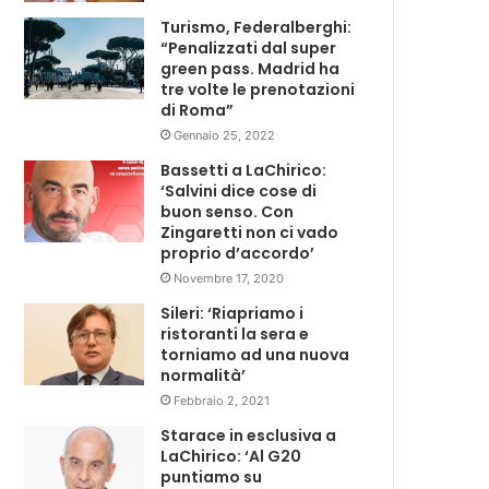
Turismo, Federalberghi:
“Penalizzati dal super
green pass. Madrid ha
tre volte le prenotazioni
di Roma”
Gennaio 25, 2022
Bassetti a LaChirico:
‘Salvini dice cose di
buon senso. Con
Zingaretti non ci vado
proprio d’accordo’
Novembre 17, 2020
Sileri: ‘Riapriamo i
ristoranti la sera e
torniamo ad una nuova
normalità’
Febbraio 2, 2021
Starace in esclusiva a
LaChirico: ‘Al G20
puntiamo su