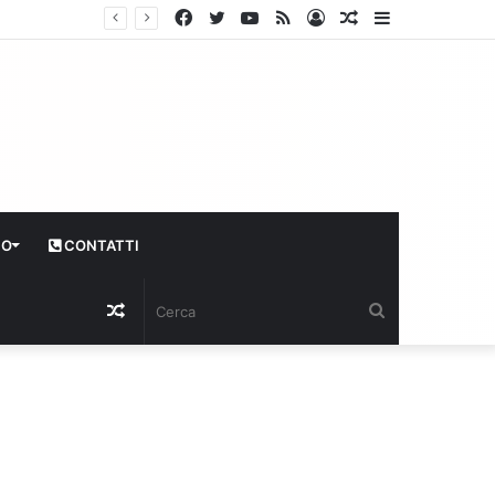
Facebook
Twitter
YouTube
RSS
Log
Articolo
Sidebar
In
casuale
CO
CONTATTI
Articolo
Cerca
casuale