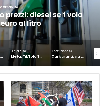
settimane fa
 prezzi: diesel self vola
 euro al litro
3 giorni fa
1 settimana fa
2 settima
Bruxelles: il terzo Consiglio sul commercio Ue-India, partnership rafforzata
Meta, TikTok, Snap e YouTube affrontano una nuova causa legale negli Stati Uniti
Carburanti: da oggi il taglio accise sul diesel, ecco cosa sta succedendo