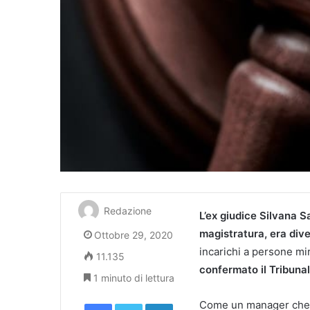
Redazione
L’ex giudice Silvana S
magistratura, era diven
Ottobre 29, 2020
incarichi a persone mi
11.135
confermato il Tribunale
1 minuto di lettura
Facebook
Twitter
LinkedIn
Come un manager che s