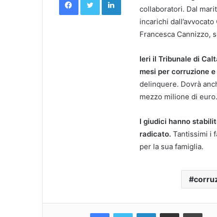
collaboratori. Dal mar
incarichi dall’avvocato
Francesca Cannizzo, so
Ieri il Tribunale di Ca
mesi per corruzione e 
delinquere. Dovrà anch
mezzo milione di euro
I giudici hanno stabil
radicato.
Tantissimi i 
per la sua famiglia.
corru
Facebook
Twitter
LinkedIn
Condividi Via Email
Stampa