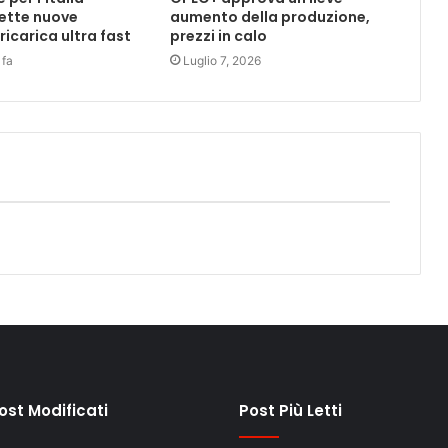
ette nuove
aumento della produzione,
 ricarica ultra fast
prezzi in calo
 fa
Luglio 7, 2026
Post Modificati
Post Più Letti