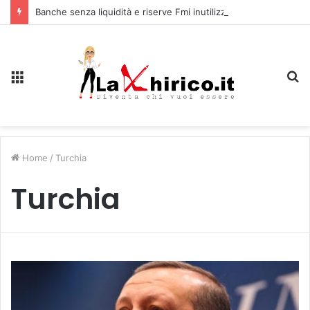
Banche senza liquidità e riserve Fmi inutilizzabili: la crisi dell’economia russa
Menu
C
Home
/
Turchia
Turchia