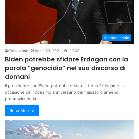
Internazionale
Redazione
Aprile 23, 2021
11.008
Biden potrebbe sfidare Erdogan con la
parola “genocidio” nel suo discorso di
domani
Il presidente Joe Biden potrebbe sfidare il turco Erdogan e in
occasione del 106esimo anniversario del massacro armeno,
pronunciando la…
Read More »