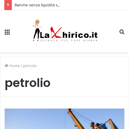
Banche senza liquidità e riserve Fmi inutilizzabili: la crisi dell’economia russa
Menu
C
Home
/
petrolio
petrolio