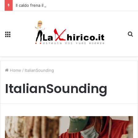
Il caldo frena il turismo a Firenze: una prima ripresa solo a settembre
Menu
C
Home
/
ItalianSounding
ItalianSounding