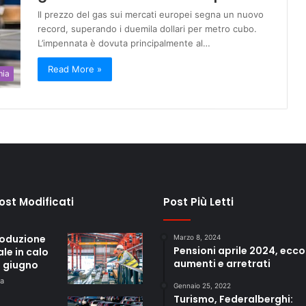
Il prezzo del gas sui mercati europei segna un nuovo
record, superando i duemila dollari per metro cubo.
L’impennata è dovuta principalmente al…
Read More »
mia
Post Modificati
Post Più Letti
roduzione
Marzo 8, 2024
Pensioni aprile 2024, ecco
ale in calo
aumenti e arretrati
a giugno
fa
Gennaio 25, 2022
Turismo, Federalberghi: