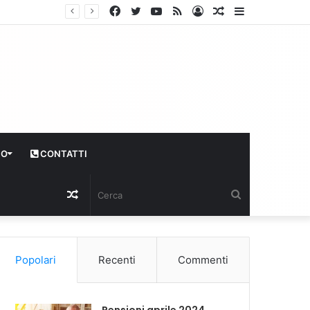
Facebook
Twitter
YouTube
RSS
Log
Articolo
Sidebar
In
casuale
CO
CONTATTI
Articolo
Cerca
casuale
Popolari
Recenti
Commenti