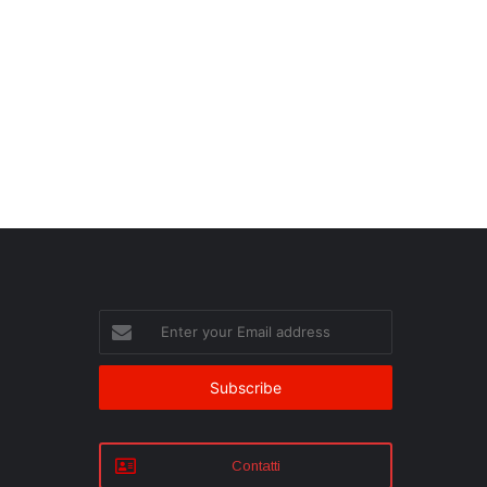
Enter
your
Email
address
Contatti