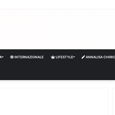
quidità e riserve Fmi inutilizzabili: la crisi dell’economia russa
A
INTERNAZIONALE
LIFESTYLE
ANNALISA CHIRI