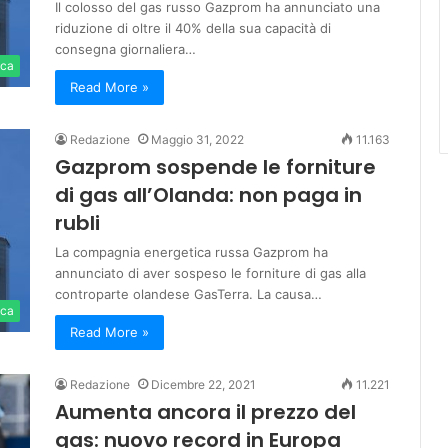
Il colosso del gas russo Gazprom ha annunciato una
riduzione di oltre il 40% della sua capacità di
consegna giornaliera…
ica
Read More »
Redazione
Maggio 31, 2022
11.163
Gazprom sospende le forniture
di gas all’Olanda: non paga in
rubli
La compagnia energetica russa Gazprom ha
annunciato di aver sospeso le forniture di gas alla
controparte olandese GasTerra. La causa…
ica
Read More »
Redazione
Dicembre 22, 2021
11.221
Aumenta ancora il prezzo del
gas: nuovo record in Europa