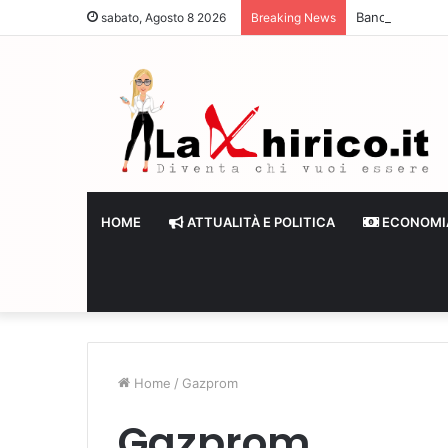
Banche senza li
sabato, Agosto 8 2026
Breaking News
HOME
ATTUALITÀ E POLITICA
ECONOMI
Home
/
Gazprom
Gazprom