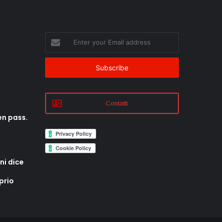
Enter
your
Email
address
Contatti
en pass.
ni dice
prio