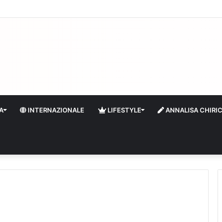
 il turismo a Firenze: una prima ripresa solo a settembre
A
INTERNAZIONALE
LIFESTYLE
ANNALISA CHIRI