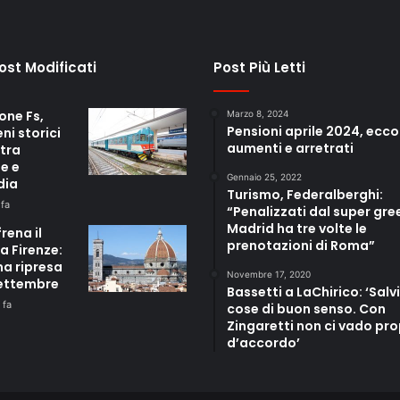
Post Modificati
Post Più Letti
one Fs,
Marzo 8, 2024
Pensioni aprile 2024, ecco
eni storici
aumenti e arretrati
 tra
e e
Gennaio 25, 2022
dia
Turismo, Federalberghi:
 fa
“Penalizzati dal super gre
Madrid ha tre volte le
frena il
prenotazioni di Roma”
a Firenze:
ma ripresa
Novembre 17, 2020
settembre
Bassetti a LaChirico: ‘Salvi
 fa
cose di buon senso. Con
Zingaretti non ci vado pro
d’accordo’