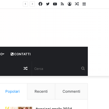
Facebook
Twitter
YouTube
RSS
Log
Articolo
Sidebar
In
casuale
CO
CONTATTI
Articolo
Cerca
casuale
Popolari
Recenti
Commenti