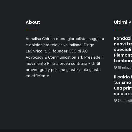
About
Ultimi 
Fondazi
Annalisa Chirico è una giornalista, saggista
nuovi tr
e opinionista televisiva italiana. Dirige
speciali
LaChirico.it. E' founder CEO di AC
Piemont
Advocacy & Communication srl. Presiede il
Lombar
movimento Fino a prova contraria - Until
18 minuti
proven guilty per una giustizia più giusta
ed efficiente.
Il caldo 
turismo 
una pri
solo a 
34 minuti