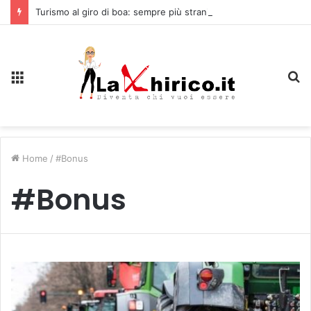
Turismo al giro di boa: sempre più stranieri in Riviera
Menu
C
Home
/
#Bonus
#Bonus