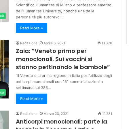
Scientifico Humanitas di Milano e professore emerito
dell’Humanitas University, nonché una delle
ica
personalità più autorevoli…
Read More »
Redazione
Aprile 6, 2021
11.370
Zaia: “Veneto primo per
monoclonali. Sui vaccini si
stanno pettinando le bambole”
“Il Veneto è la prima regione in Italia per l’utilizzo degli
anticorpi monoclonali con 151 somministrazioni a
settimana sui 386…
ica
Read More »
Redazione
Marzo 23, 2021
11.231
Anticorpi monoclonali: parte la