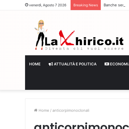
Banche senza li
venerdì, Agosto 7 2026
Breaking News
HOME
ATTUALITÀ E POLITICA
ECONOMI
Home
/
anticorpimonoclonali
anticorpimonoc