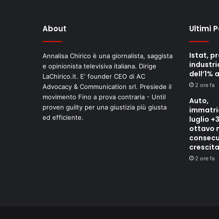
About
Ultimi 
Istat, p
Annalisa Chirico è una giornalista, saggista
industri
e opinionista televisiva italiana. Dirige
dell’1% 
LaChirico.it. E' founder CEO di AC
2 ore fa
Advocacy & Communication srl. Presiede il
movimento Fino a prova contraria - Until
Auto,
proven guilty per una giustizia più giusta
immatri
ed efficiente.
luglio +
ottavo 
consecu
crescit
2 ore fa