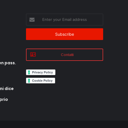
Enter
your
Email
address
Contatti
en pass.
ni dice
prio