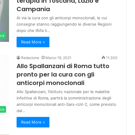
terapia in Toscana, Lazio e
Campania
Al via la cura con gli anticorpi monoclonali, le cui
consegne stanno raggiungendo le diverse Regioni
dopo che l’Aifa li…
ica
Read More »
Redazione
Marzo 19, 2021
11.300
Allo Spallanzani di Roma tutto
pronto per la cura con gli
anticorpi monoclonali
Allo Spallanzani, l’Istituto nazionale per le malattie
infettive di Roma, partirà la somministrazione degli
anticorpi monoclonali anti-Sars-coV-2, come previsto
ica
dal…
Read More »