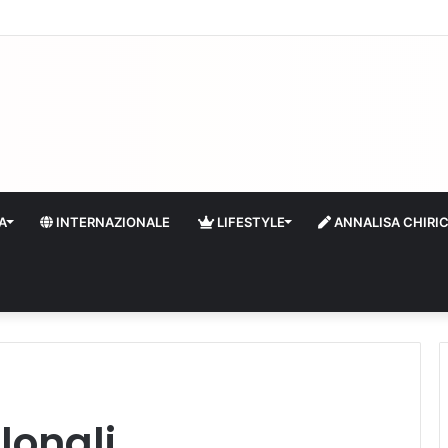
quidità e riserve Fmi inutilizzabili: la crisi dell’economia russa
A
INTERNAZIONALE
LIFESTYLE
ANNALISA CHIRI
lonali