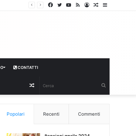
Facebook
Twitter
YouTube
RSS
Log
Articolo
Sidebar
In
casuale
CO
CONTATTI
Articolo
Cerca
casuale
Popolari
Recenti
Commenti