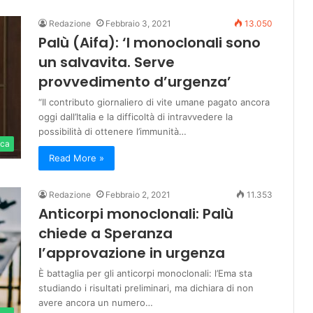
Redazione
Febbraio 3, 2021
13.050
Palù (Aifa): ‘I monoclonali sono
un salvavita. Serve
provvedimento d’urgenza’
“Il contributo giornaliero di vite umane pagato ancora
oggi dall’Italia e la difficoltà di intravvedere la
possibilità di ottenere l’immunità…
ica
Read More »
Redazione
Febbraio 2, 2021
11.353
Anticorpi monoclonali: Palù
chiede a Speranza
l’approvazione in urgenza
È battaglia per gli anticorpi monoclonali: l’Ema sta
studiando i risultati preliminari, ma dichiara di non
avere ancora un numero…