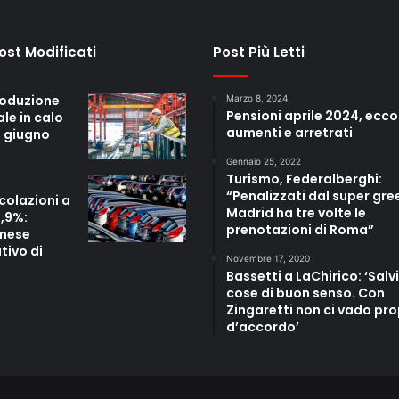
Post Modificati
Post Più Letti
roduzione
Marzo 8, 2024
Pensioni aprile 2024, ecco
ale in calo
aumenti e arretrati
a giugno
Gennaio 25, 2022
Turismo, Federalberghi:
“Penalizzati dal super gre
colazioni a
Madrid ha tre volte le
3,9%:
prenotazioni di Roma”
mese
tivo di
Novembre 17, 2020
a
Bassetti a LaChirico: ‘Salvi
cose di buon senso. Con
Zingaretti non ci vado pro
d’accordo’