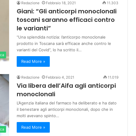
Redazione
Febbraio 18, 2021
11.303
Giani: “Gli anticorpi monoclonali
toscani saranno efficaci contro
le varianti”
“Una splendida notizia: l’anticorpo monoclonale
prodotto in Toscana sarà efficace anche contro le
varianti del Covid”, lo ha scritto il…
ica
Read More »
Redazione
Febbraio 4, 2021
11.019
Via libera dell’Aifa agli anticorpi
monoclonali
L’Agenzia italiana del farmaco ha deliberato e ha dato
il benestare agli anticorpi monoclonali, dopo che in
molti avevano spinto…
Read More »
ica