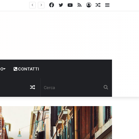
Facebook
Twitter
YouTube
RSS
Log
Articolo
Sidebar
In
casuale
CO
CONTATTI
Articolo
Cerca
casuale
Economia