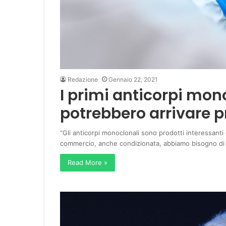
Redazione
Gennaio 22, 2021
I primi anticorpi mono
potrebbero arrivare p
“Gli anticorpi monoclonali sono prodotti interessanti
commercio, anche condizionata, abbiamo bisogno d
Read More »