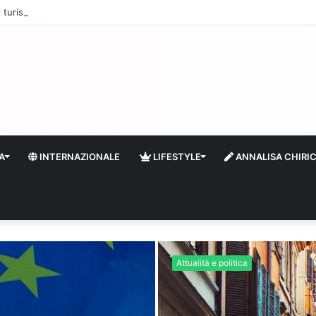
 il turismo a Firenze: una prima ripresa solo a settembre
A
INTERNAZIONALE
LIFESTYLE
ANNALISA CHIRI
Attualità e politica