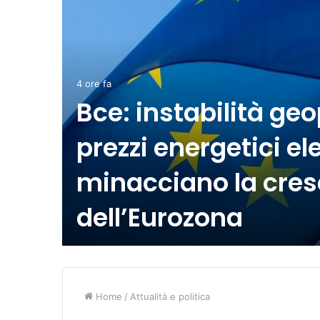
ione,
4 ore fa
Bce: instabilità geo
prezzi energetici el
minacciano la cres
dell’Eurozona
Home
/
Attualità e politica