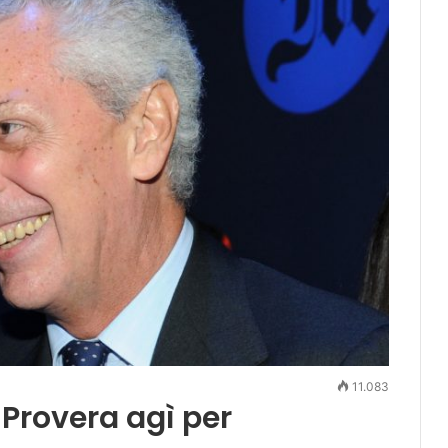
11.083
 Provera agì per