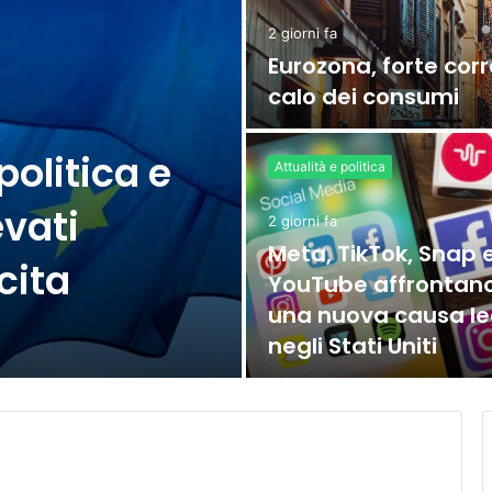
2 giorni fa
Eurozona, forte corr
calo dei consumi
politica e
Attualità e politica
evati
2 giorni fa
Meta, TikTok, Snap 
cita
YouTube affrontan
una nuova causa le
negli Stati Uniti