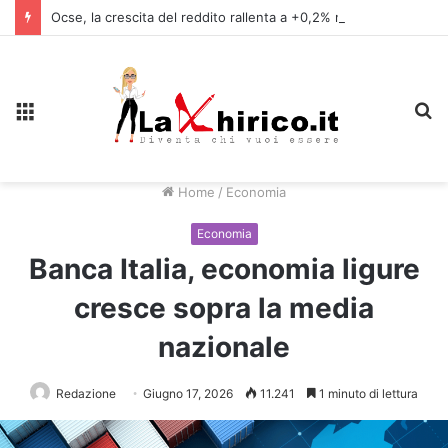
Ocse, la crescita del reddito rallenta a +0,2% nel primo trimestre, in Italia +0,8%
Menu
C
Home
/
Economia
Economia
Banca Italia, economia ligure
cresce sopra la media
nazionale
Redazione
Giugno 17, 2026
11.241
1 minuto di lettura