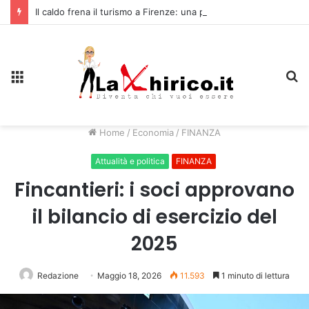
Il caldo frena il turismo a Firenze: una prima ripresa solo a settembre
Menu
C
Home
/
Economia
/
FINANZA
Attualità e politica
FINANZA
Fincantieri: i soci approvano
il bilancio di esercizio del
2025
Redazione
Maggio 18, 2026
11.593
1 minuto di lettura