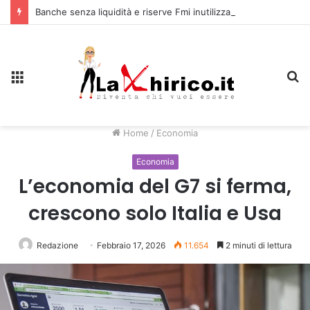
Banche senza liquidità e riserve Fmi inutilizzabili: la crisi dell’economia russa
Menu
C
Home
/
Economia
Economia
L’economia del G7 si ferma,
crescono solo Italia e Usa
Redazione
Febbraio 17, 2026
11.654
2 minuti di lettura