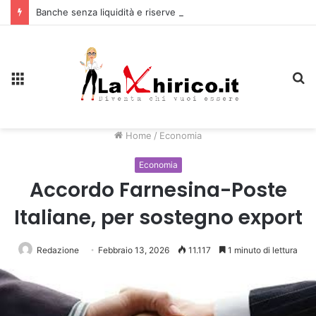
Banche senza liquidità e riserve Fmi inutilizzabili: la crisi dell’economia russa
Menu
C
Home
/
Economia
Economia
Accordo Farnesina-Poste
Italiane, per sostegno export
Redazione
Febbraio 13, 2026
11.117
1 minuto di lettura