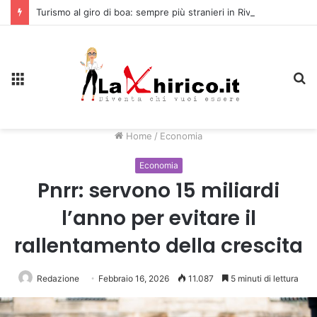
Turismo al giro di boa: sempre più stranieri in Riviera
Menu
C
Home
/
Economia
Economia
Pnrr: servono 15 miliardi
l’anno per evitare il
rallentamento della crescita
Redazione
Febbraio 16, 2026
11.087
5 minuti di lettura