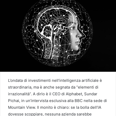
L’ondata di investimenti nell’intelligenza artificiale è
straordinaria, ma è anche segnata da “elementi di
irrazionalità”. A dirlo è il CEO di Alphabet, Sundar
Pichai, in un’intervista esclusiva alla BBC nella sede di
Mountain View. Il monito è chiaro: se la bolla dell’IA
dovesse scoppiare, nessuna azienda sarebbe