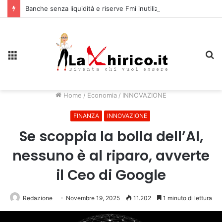
Banche senza liquidità e riserve Fmi inutilizzabili: la crisi dell’economia russa
Menu
C
Home
/
Economia
/
INNOVAZIONE
FINANZA
INNOVAZIONE
Se scoppia la bolla dell’AI,
nessuno è al riparo, avverte
il Ceo di Google
Redazione
Novembre 19, 2025
11.202
1 minuto di lettura