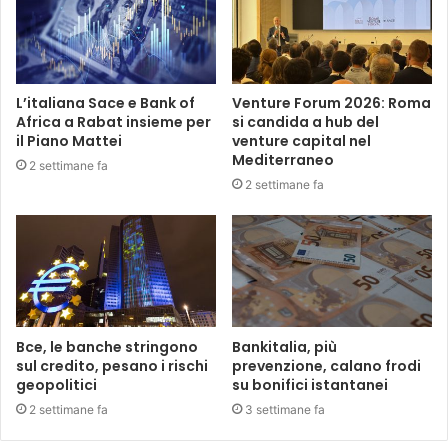
L’italiana Sace e Bank of
Venture Forum 2026: Roma
Africa a Rabat insieme per
si candida a hub del
il Piano Mattei
venture capital nel
Mediterraneo
2 settimane fa
2 settimane fa
Bce, le banche stringono
Bankitalia, più
sul credito, pesano i rischi
prevenzione, calano frodi
geopolitici
su bonifici istantanei
2 settimane fa
3 settimane fa