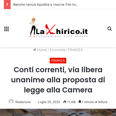
Banche senza liquidità e riserve Fmi inutilizzabili: la crisi dell’economia russa
Menu
C
Home
/
Economia
/
FINANZA
FINANZA
Conti correnti, via libera
unanime alla proposta di
legge alla Camera
Redazione
Luglio 25, 2025
11.168
1 minuto di lettura