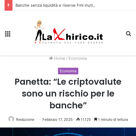
Banche senza liquidità e riserve Fmi inutilizzabili: la crisi dell’economia russa
Menu
C
Home
/
Economia
Economia
Panetta: “Le criptovalute
sono un rischio per le
banche”
Redazione
Febbraio 17, 2025
11.125
1 minuto di lettura