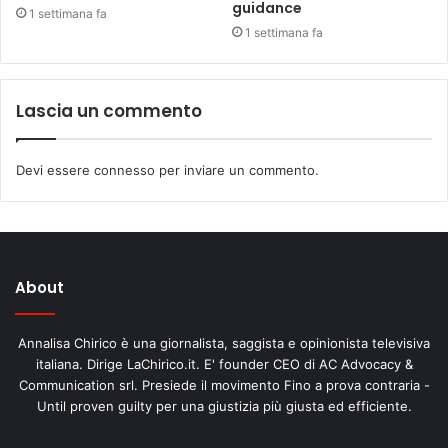
guidance
1 settimana fa
1 settimana fa
Lascia un commento
Devi essere
connesso
per inviare un commento.
About
Annalisa Chirico è una giornalista, saggista e opinionista televisiva
italiana. Dirige LaChirico.it. E' founder CEO di AC Advocacy &
Communication srl. Presiede il movimento Fino a prova contraria -
Until proven guilty per una giustizia più giusta ed efficiente.