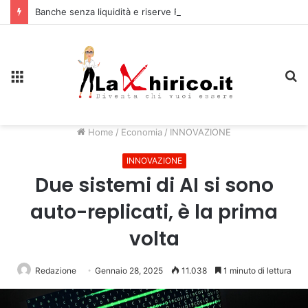
Banche senza liquidità e riserve Fmi inutilizzabili: la crisi dell’economia russa
Menu
C
Home
/
Economia
/
INNOVAZIONE
INNOVAZIONE
Due sistemi di AI si sono
auto-replicati, è la prima
volta
Redazione
Gennaio 28, 2025
11.038
1 minuto di lettura