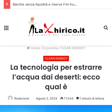
Banche senza liquidità e riserve Fmi inutilizzabili: la crisi dell’economia russa
Menu
C
Home
/
Economia
/
CLEAN ENERGY
CLEAN ENERGY
La tecnologia per estrarre
l’acqua dai deserti: ecco
qual è
Redazione
Agosto 2, 2024
11.044
1 minuto di lettura