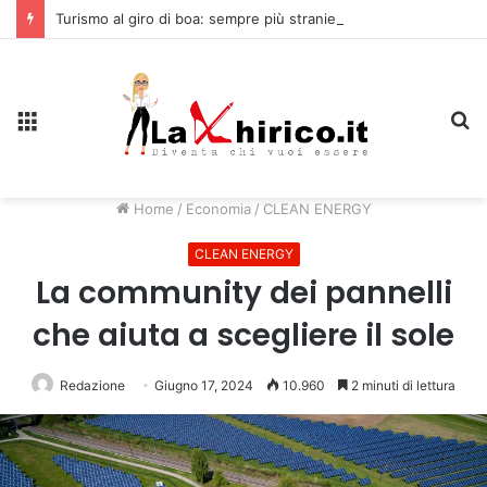
Turismo al giro di boa: sempre più stranieri in Riviera
Menu
C
Home
/
Economia
/
CLEAN ENERGY
CLEAN ENERGY
La community dei pannelli
che aiuta a scegliere il sole
Redazione
Giugno 17, 2024
10.960
2 minuti di lettura