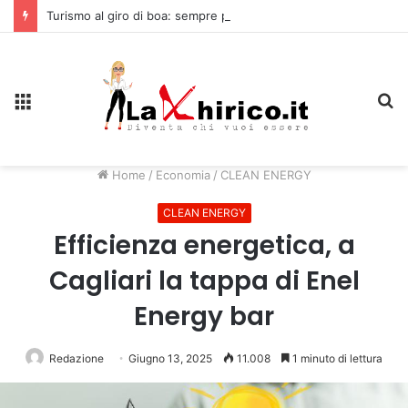
Turismo al giro di boa: sempre più stranieri in Riviera
Menu
C
Home
/
Economia
/
CLEAN ENERGY
CLEAN ENERGY
Efficienza energetica, a
Cagliari la tappa di Enel
Energy bar
Redazione
Giugno 13, 2025
11.008
1 minuto di lettura