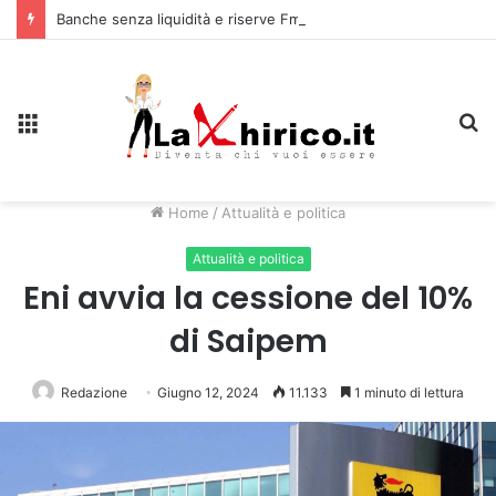
Banche senza liquidità e riserve Fmi inutilizzabili: la crisi dell’economia russa
Menu
C
Home
/
Attualità e politica
Attualità e politica
Eni avvia la cessione del 10%
di Saipem
Redazione
Giugno 12, 2024
11.133
1 minuto di lettura