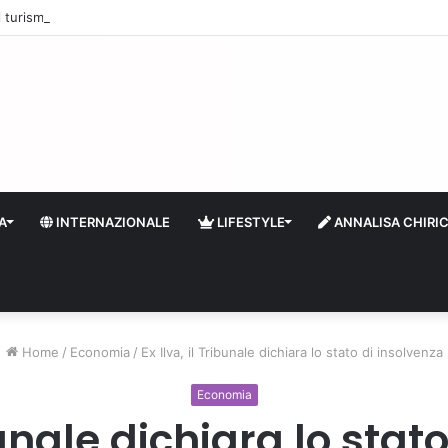
 il turismo a Firenze: una prima ripresa solo a settembre
A
INTERNAZIONALE
LIFESTYLE
ANNALISA CHIRI
Home
/
Economia
/
Ex Ilva, il Tribunale dichiara lo stato di insolvenza
Economia
ibunale dichiara lo stat