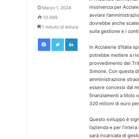
insolvenza per Acciaier
Marzo 1, 2024
avviare l’amministrazio
10.999
dovrebbe anche scatena
1 minuto di lettura
sulla gestione e i conti
Facebook
Twitter
LinkedIn
In Acciaierie d’Italia s
potrebbe mettere a ris
provvedimento del Trib
Simone. Con questa dic
amministrazione straordi
essere concessi dal mi
finanziamenti a titolo
320 milioni di euro per
Questo sviluppo è sign
l’azienda e per l’inter
sarà incaricata di gest