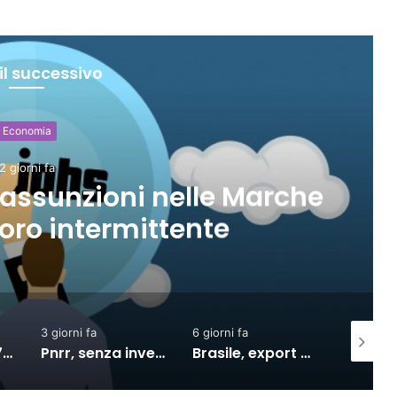
il successivo
le Marche
A Ferragosto
te
diret
3 giorni fa
6 giorni fa
2 giorni fa
Pnrr, senza investimenti al Sud nel 2027 la crescita si dimezzerà
Brasile, export verso l’Ue in crescita dall’accordo con il Mercosur