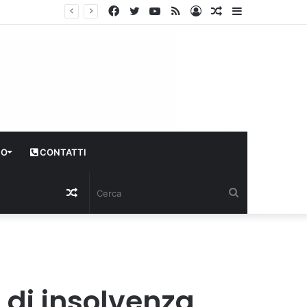
Facebook
Twitter
YouTube
RSS
Log
Articolo
Sidebar
In
casuale
CO
CONTATTI
Articolo
Cerca
casuale
o di insolvenza