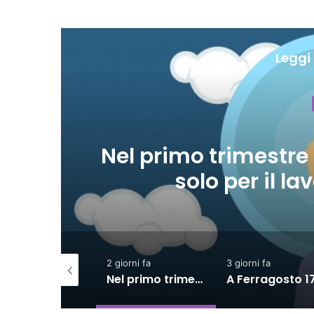
Leggi 
Economia
2 giorni fa
rimo trimestre assunzioni nel
solo per il lavoro intermitten
2 giorni fa
3 giorni fa
SACE e Simest, la collaborazione per l’export dà risultati positivi
Nel primo trimestre assunzioni nelle Marche solo per il lavoro intermittente
A Ferragosto 17,5 milioni di turisti, spesa diretta superiore a 9 miliardi