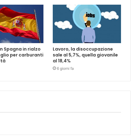
in Spagna in rialzo
Lavoro, la disoccupazione
uglio per carburanti
sale al 5,7%, quella giovanile
ità
al 18,4%
6 giorni fa