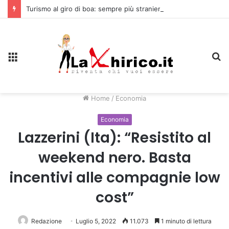
Turismo al giro di boa: sempre più stranieri in Riviera
Menu
C
Home
/
Economia
Economia
Lazzerini (Ita): “Resistito al
weekend nero. Basta
incentivi alle compagnie low
cost”
Redazione
Luglio 5, 2022
11.073
1 minuto di lettura