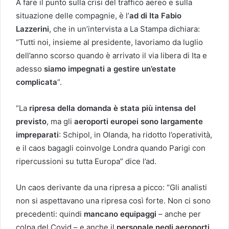
A fare il punto sulla crisi del traffico aereo e sulla
situazione delle compagnie, è l’
ad di Ita Fabio
Lazzerini
, che in un’intervista a La Stampa dichiara:
“Tutti noi, insieme al presidente, lavoriamo da luglio
dell’anno scorso quando è arrivato il via libera di Ita e
adesso
siamo impegnati a gestire un’estate
complicata
”.
“La
ripresa della domanda è stata più intensa del
previsto
, ma gli
aeroporti europei sono largamente
impreparati
: Schipol, in Olanda, ha ridotto l’operatività,
e il caos bagagli coinvolge Londra quando Parigi con
ripercussioni su tutta Europa” dice l’ad.
Un caos derivante da una ripresa a picco: “Gli analisti
non si aspettavano una ripresa così forte. Non ci sono
precedenti: quindi
mancano equipaggi
– anche per
colpa del Covid – e anche il
personale negli aeroporti