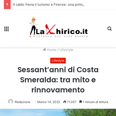
Il caldo frena il turismo a Firenze: una prima ripresa solo a settembre
Menu
C
Home
/
Lifestyle
Lifestyle
Sessant’anni di Costa
Smeralda: tra mito e
rinnovamento
Redazione
Marzo 14, 2022
11.057
1 minuto di lettura