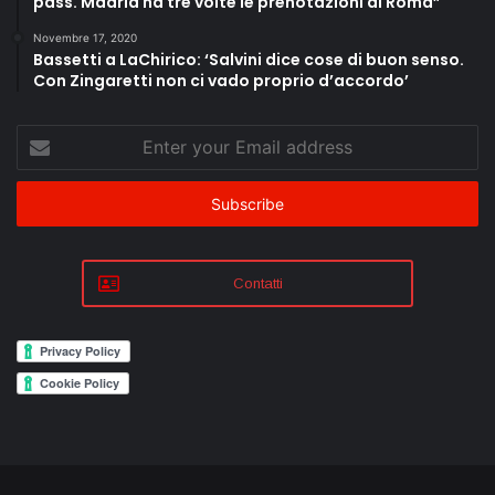
pass. Madrid ha tre volte le prenotazioni di Roma”
Novembre 17, 2020
Bassetti a LaChirico: ‘Salvini dice cose di buon senso.
Con Zingaretti non ci vado proprio d’accordo’
Enter
your
Email
address
Contatti