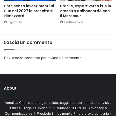
Pnrr, senza investimenti al
Brasile, export verso l’Ue in
Sud nel 2027 la crescita si
crescita dall’accordo con
dimezzerà
il Mercosur
5 giorni fa
1 settimana fa
Lascia un commento
Devi essere
connesso
per inviare un commento.
About
Annalisa Chirico è una giornalista, saggista e opinionista televisiva
italiana. Dirige LaChirico.it. E' founder CEO di AC Advocacy &
Communication srl. Presiede il movimento Fino a prova contraria -