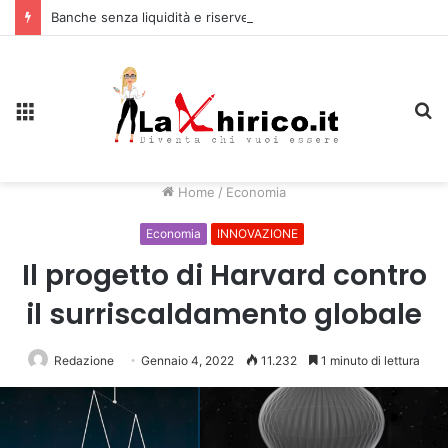
Banche senza liquidità e riserve Fmi inutilizzabili: la crisi dell’economia russa
Menu
C
Home
/
Economia
Economia
INNOVAZIONE
Il progetto di Harvard contro
il surriscaldamento globale
Redazione
Gennaio 4, 2022
11.232
1 minuto di lettura