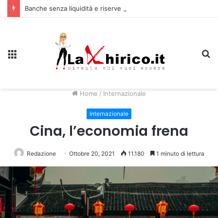
Banche senza liquidità e riserve Fmi inutilizzabili: la crisi dell’economia russa
Menu
C
Home
/
Internazionale
Internazionale
Cina, l’economia frena
Redazione
Ottobre 20, 2021
11.180
1 minuto di lettura