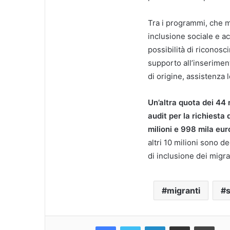
Tra i programmi, che m
inclusione sociale e a
possibilità di riconosc
supporto all’inseriment
di origine, assistenza 
Un’altra quota dei 44 m
audit per la richiesta
milioni e 998 mila eur
altri 10 milioni sono de
di inclusione dei migr
migranti
Facebook
Twitter
LinkedIn
Condividi Via Email
Stampa