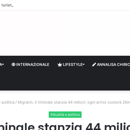
 il turismo a Firenze: una prima ripresa solo a settembre
A
INTERNAZIONALE
LIFESTYLE
ANNALISA CHIRI
 politica
/
Migranti, il Viminale stanzia 44 milioni: ogni arrivo costerà 26
Attualità e politica
minale stanzia 44 mili