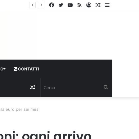
Facebook
Twitter
YouTube
RSS
Log
Articolo
Sidebar
In
casuale
CO
CONTATTI
Articolo
Cerca
casuale
mila euro per sei mesi
oni: ogni arrivo