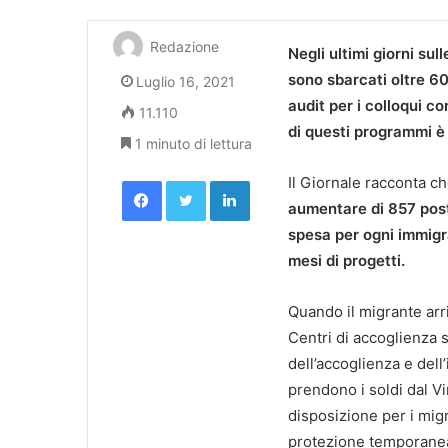
Redazione
Negli ultimi giorni su
sono sbarcati oltre 60
Luglio 16, 2021
audit per i colloqui co
11.110
di questi programmi è 
1 minuto di lettura
Facebook
Twitter
LinkedIn
Il Giornale racconta c
aumentare di 857 posti
spesa per ogni immigra
mesi di progetti.
Quando il migrante arri
Centri di accoglienza s
dell’accoglienza e dell’
prendono i soldi dal V
disposizione per i migr
protezione temporane