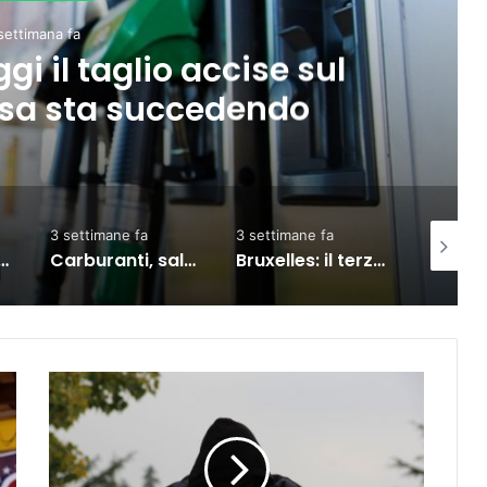
2 settimane fa
so occupazione al 76,3%, ma
o su formazione e povertà”
3 settimane fa
2 giorni fa
1 set
Carburanti, salgono prezzi: diesel self vola oltre i 2 euro al litro
Bruxelles: il terzo Consiglio sul commercio Ue-India, partnership rafforzata
Meta, TikTok, Snap e YouTube affrontano una nuova causa legale negli Stati Uniti