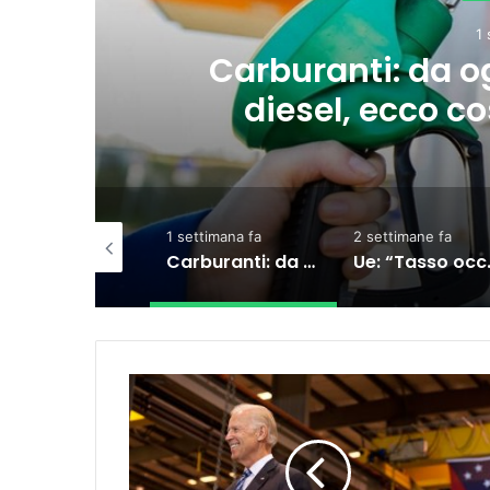
ise sul
Ue: “Tas
endo
indietr
1 settimana fa
2 settimane fa
3 settimane fa
Carburanti: da oggi il taglio accise sul diesel, ecco cosa sta succedendo
Ue: “Tasso occupazione al 76,3%, ma indietro su formazione e povertà”