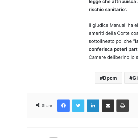
legge che attribuisca a
rischio sanitario”.
Il giudice Manuali ha e
emeriti della Corte cos
sottolineato poi che
“l
conferisca poteri part
Camere deliberino lo st
Dpcm
G
Facebook
Twitter
LinkedIn
Condividi Via Email
Stampa
Share