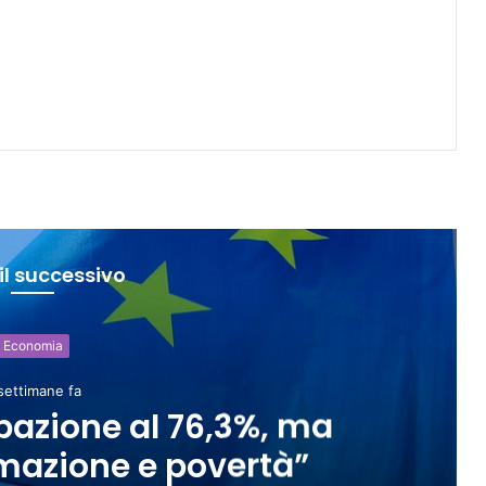
il successivo
Economia
3 settimane fa
Carburanti, salgono prezzi: die
oltre i 2 euro al lit