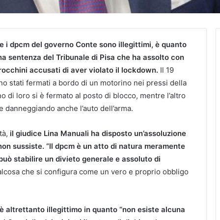
e i dpcm del governo Conte sono illegittimi, è quanto
na sentenza del Tribunale di Pisa che ha assolto con
occhini accusati di aver violato il lockdown.
Il 19
no stati fermati a bordo di un motorino nei pressi della
o di loro si è fermato al posto di blocco, mentre l’altro
e danneggiando anche l’auto dell’arma.
tà,
il giudice Lina Manuali ha disposto un’assoluzione
 non sussiste. “Il dpcm è un atto di natura meramente
uò stabilire un divieto generale e assoluto di
lcosa che si configura come un vero e proprio obbligo
 altrettanto illegittimo in quanto “non esiste alcuna