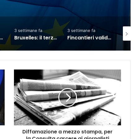
ne fa
3 settimane fa
1 settimana fa
Bruxelles: il terzo Consiglio sul commercio Ue-India, partnership rafforzata
Fincantieri valida i sistemi digitali a esercitazione Nato nel Leccese
Carburanti: da oggi il taglio accise sul diesel, ecco cosa sta succedendo
Diffamazione a mezzo stampa, per
la Consulta carcere ai giornalisti