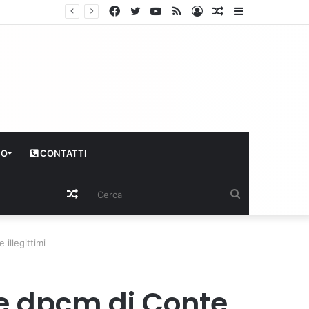
Facebook
Twitter
YouTube
RSS
Log
Articolo
Sidebar
In
casuale
CO
CONTATTI
Articolo
Cerca
casuale
illegittimi
 e dpcm di Conte