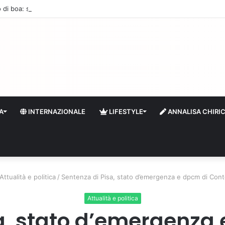
 di boa: sempre più stranieri in Riviera
A
INTERNAZIONALE
LIFESTYLE
ANNALISA CHIRI
Attualità e politica
/
Sentenza di Pisa, stato d’emergenza e dpcm di Conte 
Attualità e politica
a, stato d’emergenza