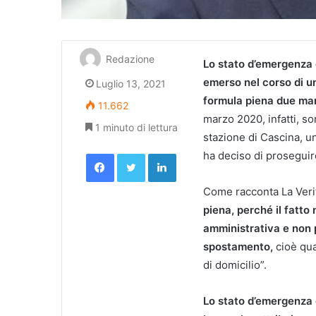
Redazione
Lo stato d’emergenza 
emerso nel corso di u
Luglio 13, 2021
formula piena due mar
11.662
marzo 2020, infatti, so
1 minuto di lettura
stazione di Cascina, un
Facebook
Twitter
LinkedIn
ha deciso di proseguir
Come racconta La Veri
piena, perché il fatto
amministrativa e non p
spostamento,
cioè qua
di domicilio”.
Lo stato d’emergenza è