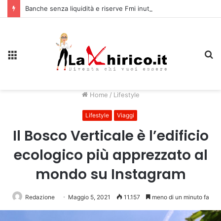
Banche senza liquidità e riserve Fmi inutilizzabili: la crisi dell’economia russa
Menu
C
Home
/
Lifestyle
Lifestyle
Viaggi
Il Bosco Verticale è l’edificio
ecologico più apprezzato al
mondo su Instagram
Redazione
Maggio 5, 2021
11.157
meno di un minuto fa