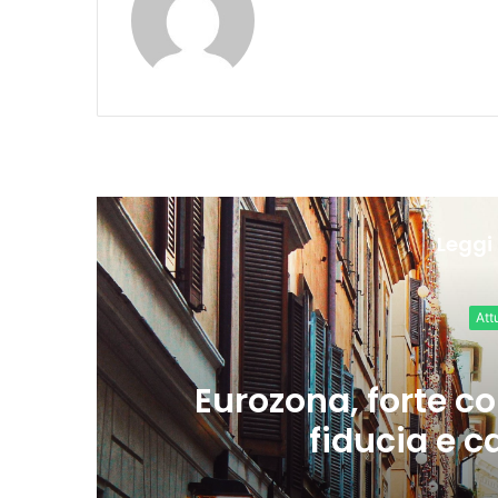
Leggi 
k di
Meta, TikTok, 
una nuova caus