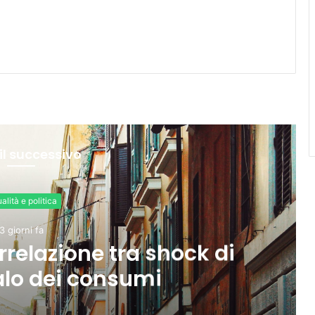
il successivo
Attualità e politica
3 giorni fa
Snap e YouTube affrontano
a legale negli Stati Uniti