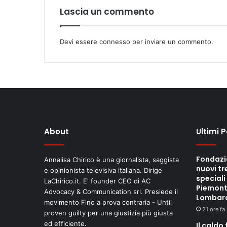
Lascia un commento
Devi essere
connesso
per inviare un commento.
About
Ultimi 
Fondazi
Annalisa Chirico è una giornalista, saggista
nuovi tr
e opinionista televisiva italiana. Dirige
speciali
LaChirico.it. E' founder CEO di AC
Piemont
Advocacy & Communication srl. Presiede il
Lombar
movimento Fino a prova contraria - Until
21 ore fa
proven guilty per una giustizia più giusta
ed efficiente.
Il caldo 