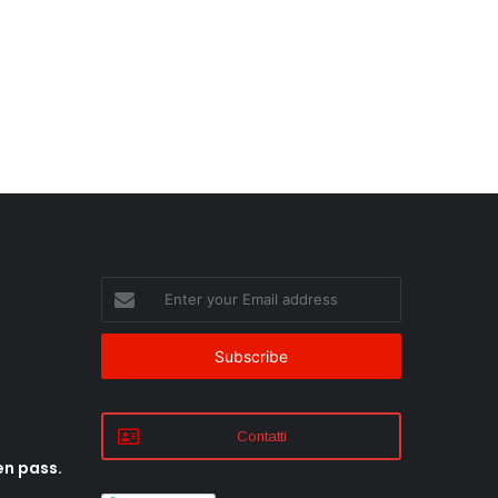
Enter
your
Email
address
Contatti
en pass.