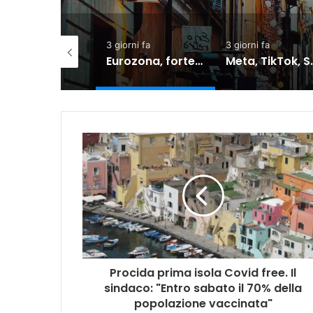
 giorni fa
3 giorni fa
7 giorni fa
Eurozona, forte correlazione tra shock di fiducia e calo dei consumi
Meta, TikTok, Snap e YouTube affrontano una nuova causa legale negli Stati Uniti
Procida prima isola Covid free. Il
sindaco: "Entro sabato il 70% della
popolazione vaccinata"