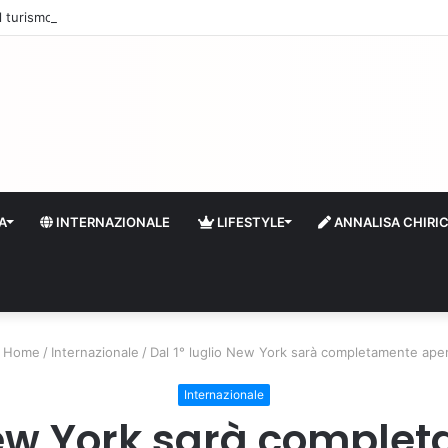
 il turismo a Firenze: una prima ripresa solo a settembre
A
INTERNAZIONALE
LIFESTYLE
ANNALISA CHIRI
Home
/
Internazionale
/
Dal 1° luglio New York sarà completamente ape
Internazionale
 New York sarà comple