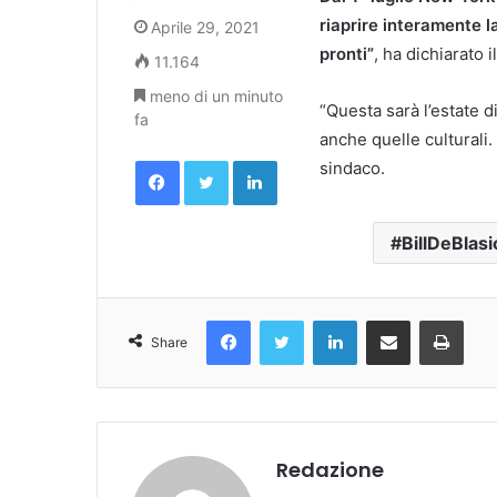
riaprire interamente la 
Aprile 29, 2021
pronti”
, ha dichiarato i
11.164
meno di un minuto
“Questa sarà l’estate d
fa
anche quelle culturali.
Facebook
Twitter
LinkedIn
sindaco.
BillDeBlasi
Facebook
Twitter
LinkedIn
Condividi Via Email
Stampa
Share
Redazione