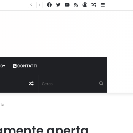
Facebook
Twitter
YouTube
RSS
Log
Articolo
Sidebar
In
casuale
CO
CONTATTI
Articolo
Cerca
casuale
rta
tamente aperta