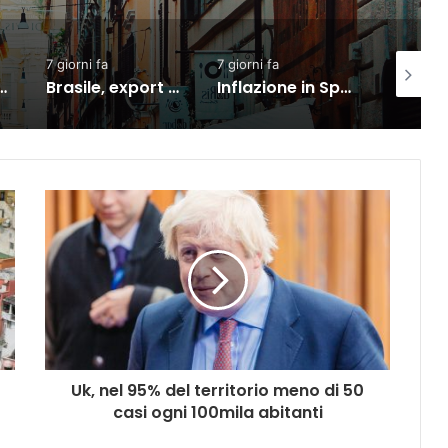
7 giorni fa
2 giorni fa
3 giorni
Brasile, export verso l’Ue in crescita dall’accordo con il Mercosur
Inflazione in Spagna in rialzo al 3,5% a luglio per carburanti ed elettricità
Commercio: vendite in lieve calo ma semestre in crescita
Uk, nel 95% del territorio meno di 50
casi ogni 100mila abitanti