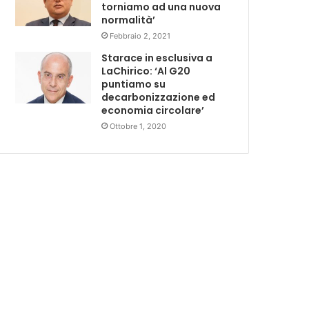
torniamo ad una nuova
normalità’
Febbraio 2, 2021
Starace in esclusiva a
LaChirico: ‘Al G20
puntiamo su
decarbonizzazione ed
economia circolare’
Ottobre 1, 2020
Internazional
7 giorni fa
Brasile, export verso
dall’accordo con