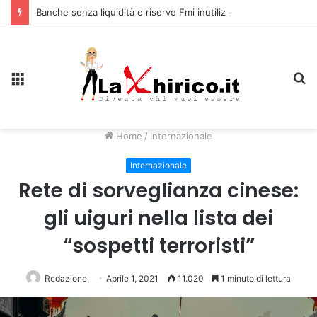
Banche senza liquidità e riserve Fmi inutilizzabili: la crisi dell’economia russa
Menu
C
Home
/
Internazionale
Internazionale
Rete di sorveglianza cinese:
gli uiguri nella lista dei
“sospetti terroristi”
Redazione
Aprile 1, 2021
11.020
1 minuto di lettura