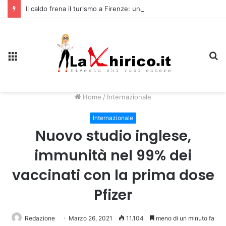
Il caldo frena il turismo a Firenze: una prima ripresa solo a settembre
Menu
C
Home
/
Internazionale
Internazionale
Nuovo studio inglese,
immunità nel 99% dei
vaccinati con la prima dose
Pfizer
Redazione
Marzo 26, 2021
11.104
meno di un minuto fa