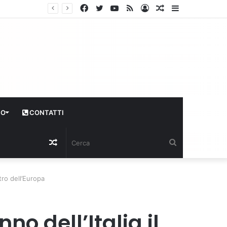
Facebook
Twitter
YouTube
RSS
Log
Articolo
Sidebar
In
casuale
CO
CONTATTI
Articolo
Cerca
casuale
ntro dell’Europa
no dell’Italia il