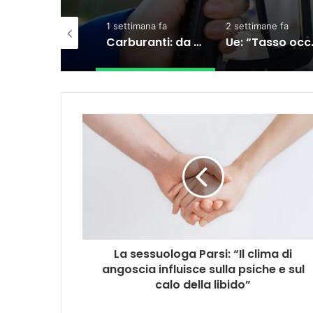
ettimana fa
2 settimane fa
3 settimane fa
Carburanti: da oggi il taglio accise sul diesel, ecco cosa sta succedendo
Ue: “Tasso occupazione al 76,3%, ma indietro su formazione e povertà”
Carburanti, 
La sessuologa Parsi: “Il clima di
angoscia influisce sulla psiche e sul
calo della libido”