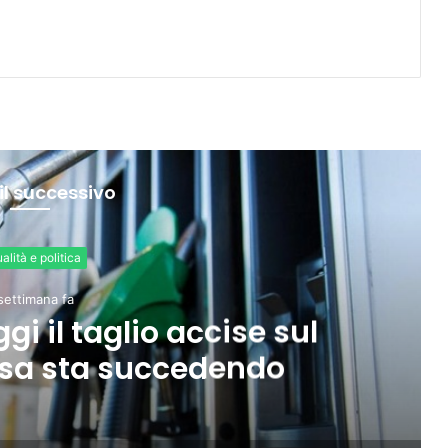
il successivo
Economia
settimane fa
pazione al 76,3%, ma
rmazione e povertà”