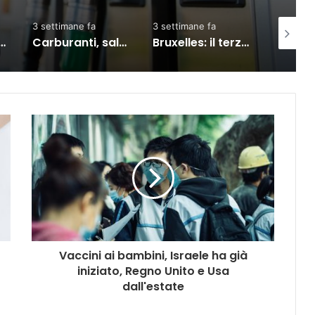
3 settimane fa
3 giorni fa
1 settima
salgono prezzi: diesel self vola oltre i 2 euro al litro
Bruxelles: il terzo Consiglio sul commercio Ue-India, partnership rafforzata
Meta, TikTok, Snap e YouTube affrontano una nuova causa legale negli Stati Uniti
Vaccini ai bambini, Israele ha già
iniziato, Regno Unito e Usa
dall'estate