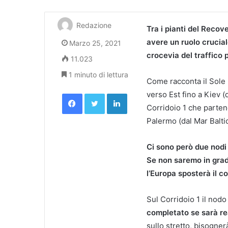
Redazione
Tra i pianti del Recove
avere un ruolo crucial
Marzo 25, 2021
crocevia del traffico
11.023
1 minuto di lettura
Come racconta il Sole 
Facebook
Twitter
LinkedIn
verso Est fino a Kiev (d
Corridoio 1 che partend
Palermo (dal Mar Balti
Ci sono però due nodi d
Se non saremo in grado 
l’Europa sposterà il co
Sul Corridoio 1 il nodo
completato se sarà rea
sullo stretto, bisognerà