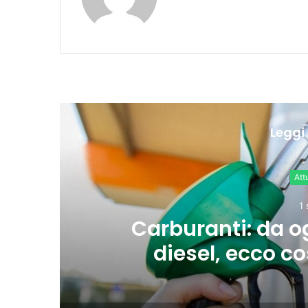
Leggi 
2 
Ue: “Tasso occu
indietro su fo