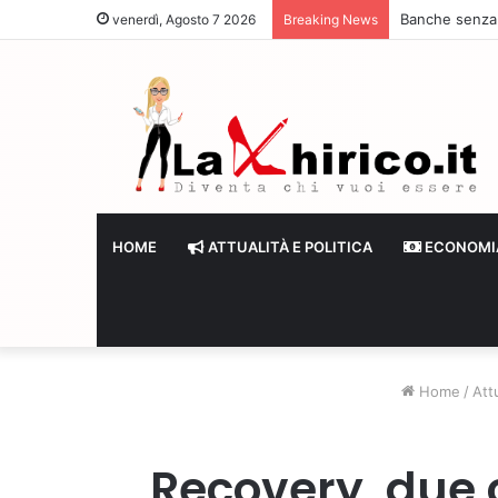
Banche senza li
venerdì, Agosto 7 2026
Breaking News
HOME
ATTUALITÀ E POLITICA
ECONOMI
Home
/
Attu
Recovery, due co