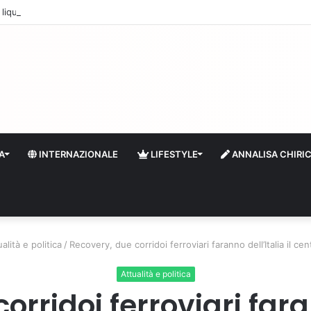
quidità e riserve Fmi inutilizzabili: la crisi dell’economia russa
A
INTERNAZIONALE
LIFESTYLE
ANNALISA CHIRI
alità e politica
/
Recovery, due corridoi ferroviari faranno dell’Italia il ce
Attualità e politica
rridoi ferroviari faran