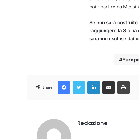
poi ripartire da Messi
Se non sarà costruito i
raggiungere la Sicilia
saranno escluse dai c
Europ
Facebook
Twitter
LinkedIn
Condividi Via Email
Stampa
Share
Redazione